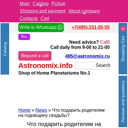
Main
Catalog
Pickup
Shipping and payment
About company
Contacts
Cart
Write to Whatsapp
+7(495)-151-05-55
0
Rus
Shopping Cart
Need advice?
Call!
Catalog
Call daily from 9-00 to 21-00
Request a call
495@astronomix.ru
Astronomix.info
Search
Shop of Home Planetariums No.1
Reviews and questions
Home
»
News
» Что подарить родителям
на годовщину свадьбы?
Что подарить родителям на